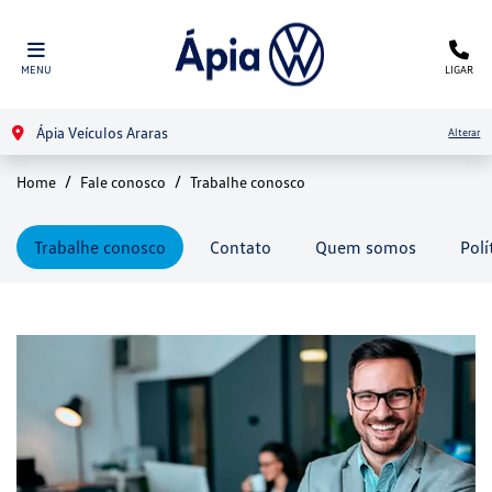
MENU
LIGAR
Ápia Veículos Araras
Alterar
Home
Fale conosco
Trabalhe conosco
Trabalhe conosco
Contato
Quem somos
Polí