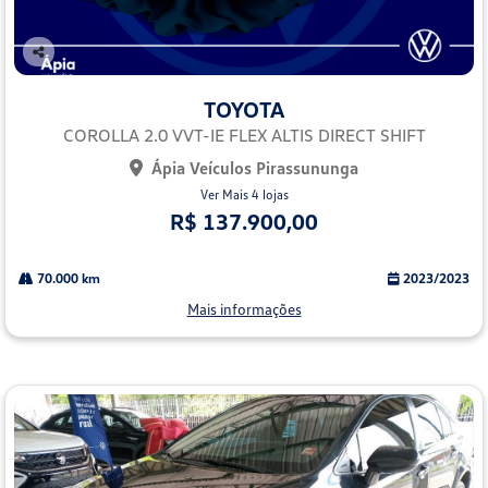
Co
mp
TOYOTA
arti
lhe
COROLLA 2.0 VVT-IE FLEX ALTIS DIRECT SHIFT
Ápia Veículos Pirassununga
Ver Mais 4 lojas
R$ 137.900,00
70.000 km
2023/2023
Mais informações