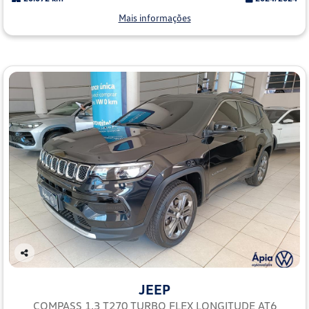
Mais informações
Co
mp
JEEP
arti
lhe
COMPASS 1.3 T270 TURBO FLEX LONGITUDE AT6