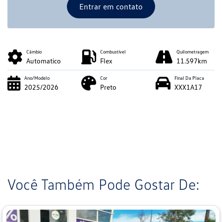
Entrar em contato
Câmbio
Combustível
Quilometragem
Automatico
Flex
11.597km
Ano/Modelo
Cor
Final Da Placa
2025/2026
Preto
XXX1A17
Você Também Pode Gostar De: