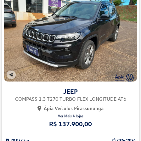
Co
mp
JEEP
arti
lhe
COMPASS 1.3 T270 TURBO FLEX LONGITUDE AT6
Ápia Veículos Pirassununga
Ver Mais 4 lojas
R$ 137.900,00
20.072 km
2024/2024