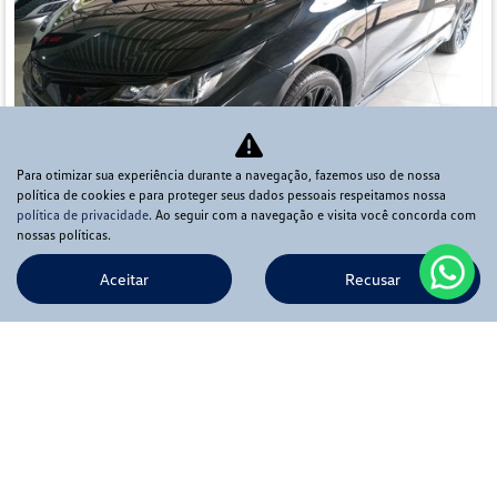
Para otimizar sua experiência durante a navegação, fazemos uso de nossa
política de cookies e para proteger seus dados pessoais respeitamos nossa
política de privacidade
. Ao seguir com a navegação e visita você concorda com
Co
nossas políticas.
mp
TOYOTA
arti
lhe
Aceitar
Recusar
COROLLA 2.0 VVT-IE FLEX XEI DIRECT SHIFT
Ápia Veículos Pirassununga
Ver Mais 4 lojas
R$ 125.900,00
70.000 km
2022/2023
Mais informações