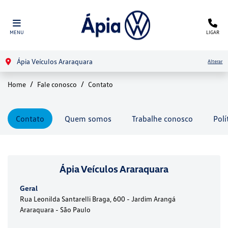
MENU
LIGAR
Ápia Veículos Araraquara
Alterar
Home
Fale conosco
Contato
Contato
Quem somos
Trabalhe conosco
Polí
Ápia Veículos Araraquara
Geral
Rua Leonilda Santarelli Braga, 600 - Jardim Arangá
Araraquara - São Paulo