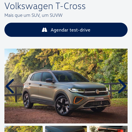
Volkswagen
T-Cross
Mais que um SUV, um SUVW
Agendar test-drive
Anterior
Próx