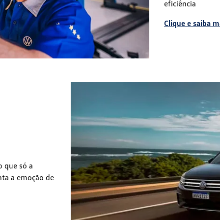
eficiência
Clique e saiba m
o que só a
inta a emoção de