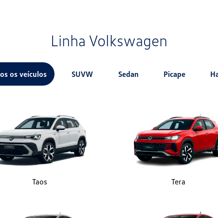
Linha Volkswagen
os os veículos
SUVW
Sedan
Picape
H
Taos
Tera