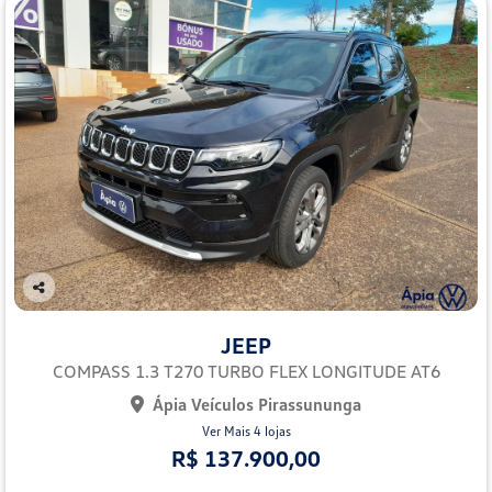
Co
mp
JEEP
arti
lhe
COMPASS 1.3 T270 TURBO FLEX LONGITUDE AT6
Ápia Veículos Pirassununga
Ver Mais 4 lojas
R$ 137.900,00