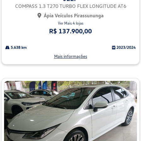
lhe
COMPASS 1.3 T270 TURBO FLEX LONGITUDE AT6
Ápia Veículos Pirassununga
Ver Mais 4 lojas
R$ 137.900,00
5.638 km
2023/2024
Mais informações