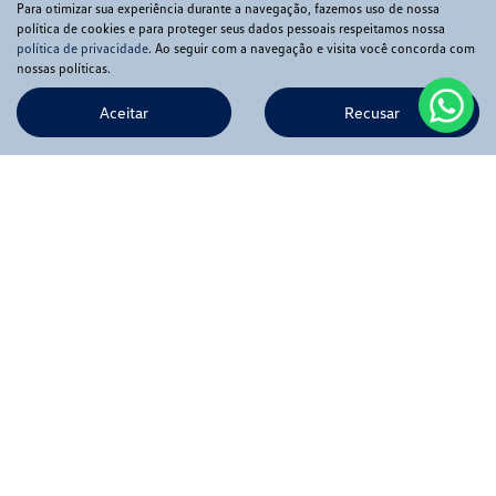
Para otimizar sua experiência durante a navegação, fazemos uso de nossa
política de cookies e para proteger seus dados pessoais respeitamos nossa
política de privacidade
. Ao seguir com a navegação e visita você concorda com
nossas políticas.
Aceitar
Recusar
Novos
Mapa do site
Política de privacidade
APIA COMERCIO DE VEICULOS LTDA
CNPJ: 56.369.549/0001-02