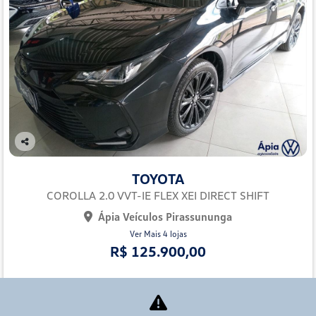
Co
mp
TOYOTA
arti
lhe
COROLLA 2.0 VVT-IE FLEX XEI DIRECT SHIFT
Ápia Veículos Pirassununga
Ver Mais 4 lojas
R$ 125.900,00
70.000 km
2022/2023
Mais informações