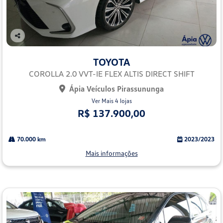
Co
mp
TOYOTA
arti
lhe
COROLLA 2.0 VVT-IE FLEX ALTIS DIRECT SHIFT
Ápia Veículos Pirassununga
Ver Mais 4 lojas
R$ 137.900,00
70.000 km
2023/2023
Mais informações