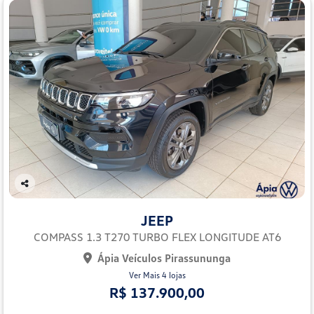
Co
mp
JEEP
arti
lhe
COMPASS 1.3 T270 TURBO FLEX LONGITUDE AT6
Ápia Veículos Pirassununga
Ver Mais 4 lojas
R$ 137.900,00