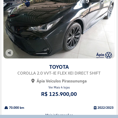
Co
mp
TOYOTA
arti
lhe
COROLLA 2.0 VVT-IE FLEX XEI DIRECT SHIFT
Ápia Veículos Pirassununga
Ver Mais 4 lojas
R$ 125.900,00
70.000 km
2022/2023
Mais informações