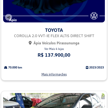
Co
mp
TOYOTA
arti
lhe
COROLLA 2.0 VVT-IE FLEX ALTIS DIRECT SHIFT
Ápia Veículos Pirassununga
Ver Mais 4 lojas
R$ 137.900,00
70.000 km
2023/2023
Mais informações