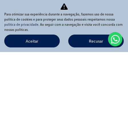
Para otimizar sua experiência durante a navegação, fazemos uso de nossa
política de cookies e para proteger seus dados pessoais respeitamos nossa
política de privacidade
. Ao seguir com a navegação e visita você concorda com
nossas políticas.
Aceitar
Recusar
Novos
Mapa do site
Política de privacidade
APIA COMERCIO DE VEICULOS LTDA
CNPJ: 56.369.549/0001-02