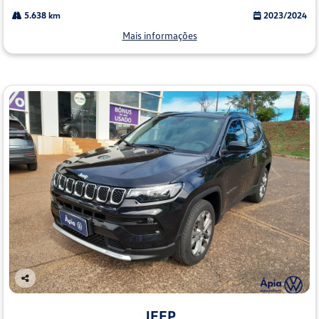
5.638 km
2023/2024
Mais informações
Co
mp
JEEP
arti