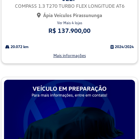
lhe
COMPASS 1.3 T270 TURBO FLEX LONGITUDE AT6
Ápia Veículos Pirassununga
Ver Mais 4 lojas
R$ 137.900,00
20.072 km
2024/2024
Mais informações