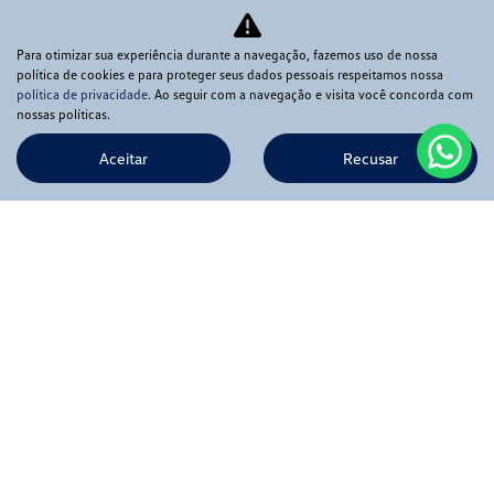
Para otimizar sua experiência durante a navegação, fazemos uso de nossa
política de cookies e para proteger seus dados pessoais respeitamos nossa
política de privacidade
. Ao seguir com a navegação e visita você concorda com
nossas políticas.
Aceitar
Recusar
Novos
Mapa do site
Política de privacidade
APIA COMERCIO DE VEICULOS LTDA
CNPJ: 56.369.549/0001-02