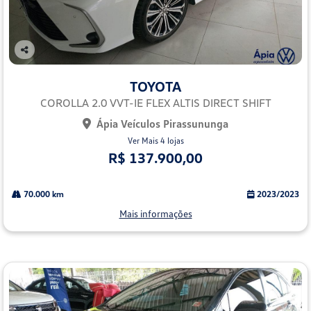
Co
mp
TOYOTA
arti
lhe
COROLLA 2.0 VVT-IE FLEX ALTIS DIRECT SHIFT
Ápia Veículos Pirassununga
Ver Mais 4 lojas
R$ 137.900,00
70.000 km
2023/2023
Mais informações