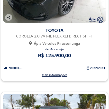
Co
mp
TOYOTA
arti
lhe
COROLLA 2.0 VVT-IE FLEX XEI DIRECT SHIFT
Ápia Veículos Pirassununga
Ver Mais 4 lojas
R$ 125.900,00
70.000 km
2022/2023
Mais informações