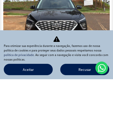
Para otimizar sua experiência durante a navegação, fazemos uso de nossa
política de cookies e para proteger seus dados pessoais respeitamos nossa
política de privacidade
. Ao seguir com a navegação e visita você concorda com
Co
nossas políticas.
mp
HYUNDAI
arti
lhe
Aceitar
Recusar
CRETA 1.0 TGDI FLEX COMFORT AUTOMÁTICO
Ápia Veículos Pirassununga
Ver Mais 4 lojas
R$ 113.900,00
37.016 km
2024/2024
Mais informações