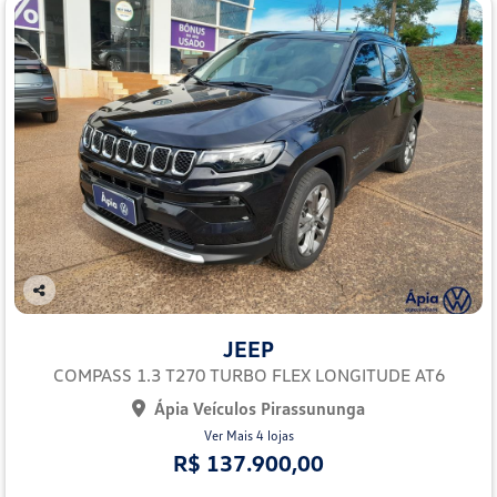
Co
mp
JEEP
arti
lhe
COMPASS 1.3 T270 TURBO FLEX LONGITUDE AT6
Ápia Veículos Pirassununga
Ver Mais 4 lojas
R$ 137.900,00