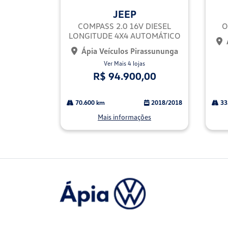
mp
mp
JEEP
arti
arti
lhe
lhe
COMPASS 2.0 16V DIESEL
O
LONGITUDE 4X4 AUTOMÁTICO
Ápia Veículos Pirassununga
Ver Mais 4 lojas
R$ 94.900,00
70.600 km
2018/2018
33
Mais informações