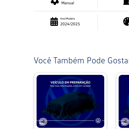
Manual
Ano/Modelo
2024/2025
Você Também Pode Gostar
Co
Co