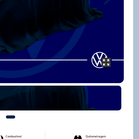
Next
Combustível
Quilometragem