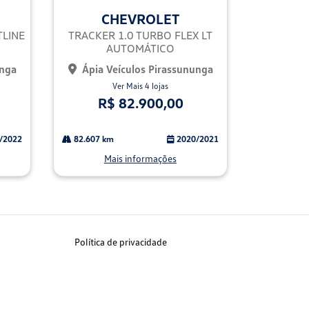
mp
CHEVROLET
arti
lhe
TLINE
TRACKER 1.0 TURBO FLEX LT
AUTOMÁTICO
unga
Ápia Veículos Pirassununga
Ver Mais 4 lojas
R$ 82.900,00
/2022
82.607 km
2020/2021
Mais informações
Política de privacidade