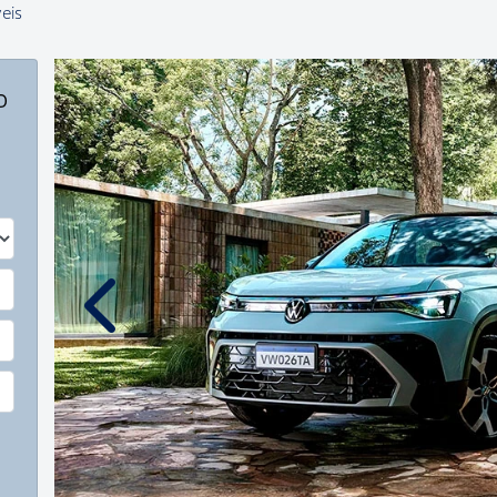
eis
o
Anterior