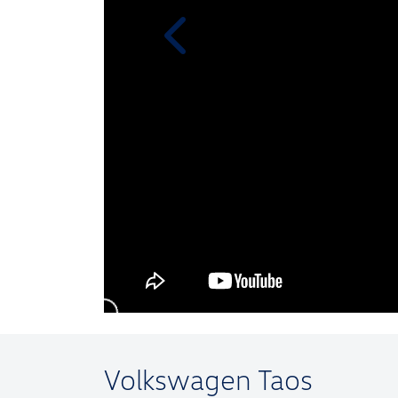
templates.template-01.components.
Volkswagen
Taos