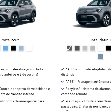
Prata Pyrit
Cinza Platin
tais, com desativação do lado do
"ACC" - Controle adaptativo d
s dianteiros e 2 de cortina)
distância
"AEB" - Frenagem autônoma 
Controle adaptivo de velocidade e
"Keyless" - sistema de alarme
ente de trânsito intenso
comando remoto
utônoma de emergência para
6 airbags (2 frontais com des
passageiro, 2 laterais nos bancos 