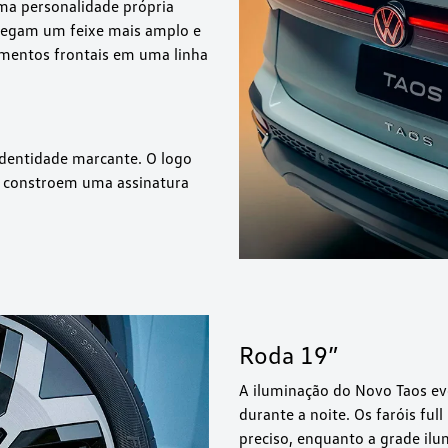
uma personalidade própria
ntregam um feixe mais amplo e
ementos frontais em uma linha
 identidade marcante. O logo
, constroem uma assinatura
Roda 19”
A iluminação do Novo Taos ev
durante a noite. Os faróis fu
preciso, enquanto a grade il