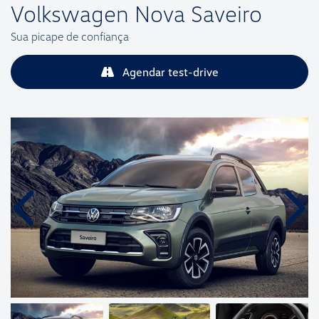
Volkswagen
Nova Saveiro
Sua picape de confiança
Agendar test-drive
Anterior
Próx