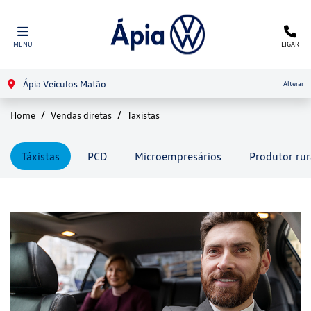
MENU
LIGAR
Ápia Veículos Matão
Alterar
Home
Vendas diretas
Taxistas
Táxistas
PCD
Microempresários
Produtor rur