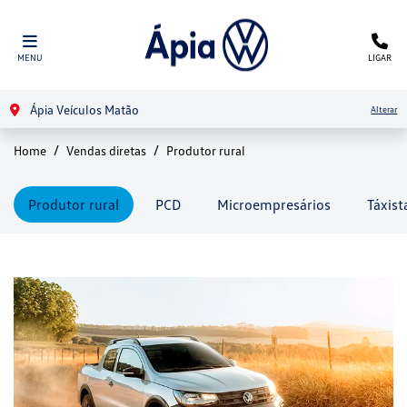
MENU
LIGAR
Ápia Veículos Matão
Alterar
Home
Vendas diretas
Produtor rural
Produtor rural
PCD
Microempresários
Táxist