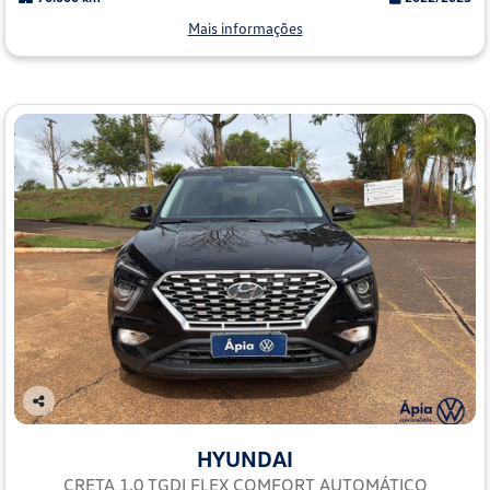
Mais informações
Co
mp
HYUNDAI
arti
lhe
CRETA 1.0 TGDI FLEX COMFORT AUTOMÁTICO