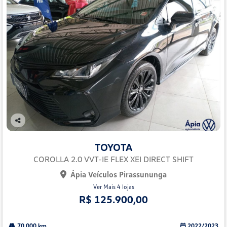
Co
mp
TOYOTA
arti
lhe
COROLLA 2.0 VVT-IE FLEX XEI DIRECT SHIFT
Ápia Veículos Pirassununga
Ver Mais 4 lojas
R$ 125.900,00
70.000 km
2022/2023