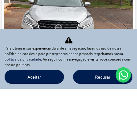
Para otimizar sua experiência durante a navegação, fazemos uso de nossa
política de cookies e para proteger seus dados pessoais respeitamos nossa
política de privacidade
. Ao seguir com a navegação e visita você concorda com
Co
nossas políticas.
mp
NISSAN
arti
lhe
Aceitar
Recusar
KICKS 1.6 16V FLEXSTART SENSE XTRONIC
Ápia Veículos Pirassununga
Ver Mais 4 lojas
R$ 106.900,00
29.308 km
2024/2024
Mais informações