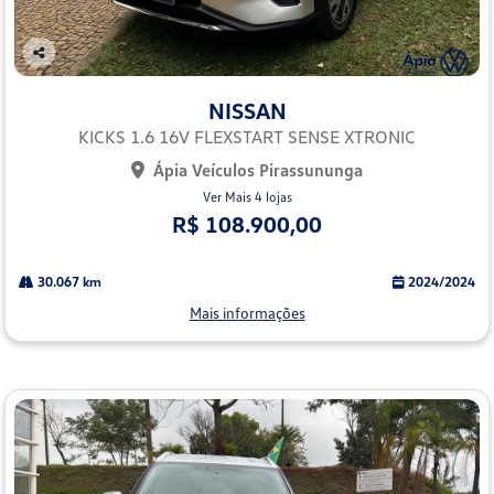
Co
mp
NISSAN
arti
lhe
KICKS 1.6 16V FLEXSTART SENSE XTRONIC
Ápia Veículos Pirassununga
Ver Mais 4 lojas
R$ 108.900,00
30.067 km
2024/2024
Mais informações