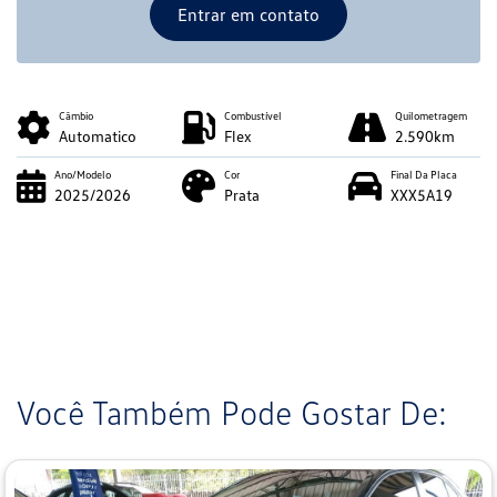
Entrar em contato
Câmbio
Combustível
Quilometragem
Automatico
Flex
2.590km
Ano/Modelo
Cor
Final Da Placa
2025/2026
Prata
XXX5A19
Você Também Pode Gostar De: