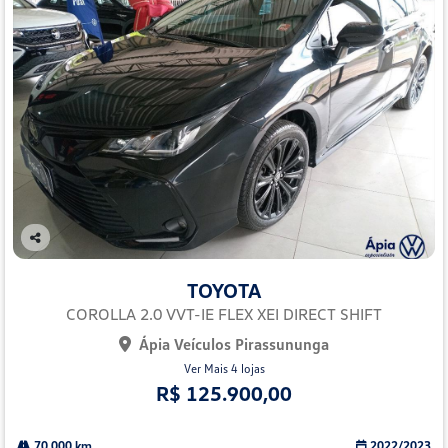
Co
mp
TOYOTA
arti
lhe
COROLLA 2.0 VVT-IE FLEX XEI DIRECT SHIFT
Ápia Veículos Pirassununga
Ver Mais 4 lojas
R$ 125.900,00
70.000 km
2022/2023