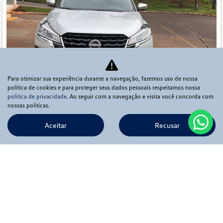
Para otimizar sua experiência durante a navegação, fazemos uso de nossa
política de cookies e para proteger seus dados pessoais respeitamos nossa
política de privacidade
. Ao seguir com a navegação e visita você concorda com
Co
nossas políticas.
mp
NISSAN
arti
lhe
Aceitar
Recusar
KICKS 1.6 16V FLEXSTART SENSE XTRONIC
Ápia Veículos Pirassununga
Ver Mais 4 lojas
R$ 106.900,00
29.308 km
2024/2024
Mais informações