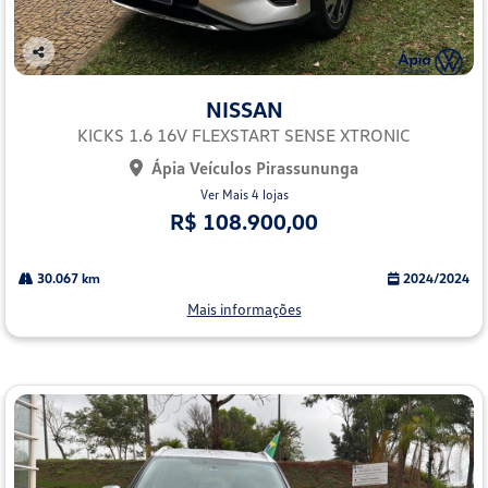
Co
mp
NISSAN
arti
lhe
KICKS 1.6 16V FLEXSTART SENSE XTRONIC
Ápia Veículos Pirassununga
Ver Mais 4 lojas
R$ 108.900,00
30.067 km
2024/2024
Mais informações