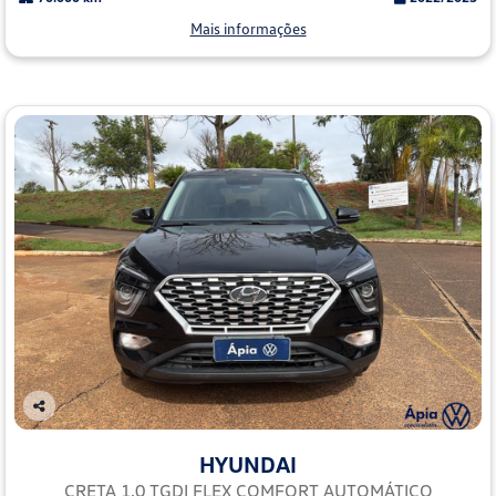
Mais informações
Co
mp
HYUNDAI
arti
lhe
CRETA 1.0 TGDI FLEX COMFORT AUTOMÁTICO