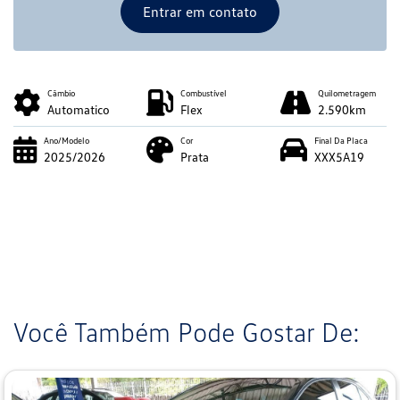
Entrar em contato
Câmbio
Combustível
Quilometragem
Automatico
Flex
2.590km
Ano/Modelo
Cor
Final Da Placa
2025/2026
Prata
XXX5A19
Você Também Pode Gostar De: