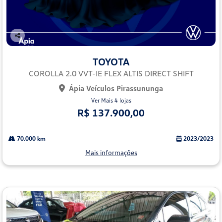
Co
mp
TOYOTA
arti
lhe
COROLLA 2.0 VVT-IE FLEX ALTIS DIRECT SHIFT
Ápia Veículos Pirassununga
Ver Mais 4 lojas
R$ 137.900,00
70.000 km
2023/2023
Mais informações