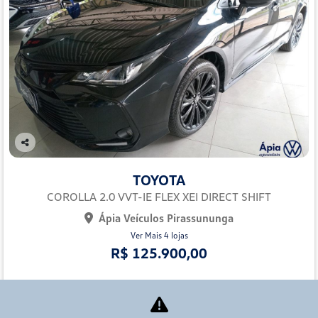
Co
mp
TOYOTA
arti
lhe
COROLLA 2.0 VVT-IE FLEX XEI DIRECT SHIFT
Ápia Veículos Pirassununga
Ver Mais 4 lojas
R$ 125.900,00
70.000 km
2022/2023
Mais informações