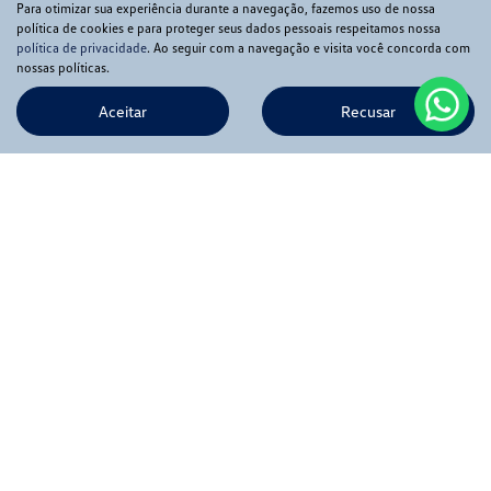
Para otimizar sua experiência durante a navegação, fazemos uso de nossa
política de cookies e para proteger seus dados pessoais respeitamos nossa
política de privacidade
. Ao seguir com a navegação e visita você concorda com
nossas políticas.
Aceitar
Recusar
Novos
Mapa do site
Política de privacidade
APIA COMERCIO DE VEICULOS LTDA
CNPJ: 56.369.549/0001-02