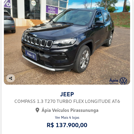
Co
mp
JEEP
arti
lhe
COMPASS 1.3 T270 TURBO FLEX LONGITUDE AT6
Ápia Veículos Pirassununga
Ver Mais 4 lojas
R$ 137.900,00