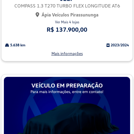
lhe
COMPASS 1.3 T270 TURBO FLEX LONGITUDE AT6
Ápia Veículos Pirassununga
Ver Mais 4 lojas
R$ 137.900,00
5.638 km
2023/2024
Mais informações