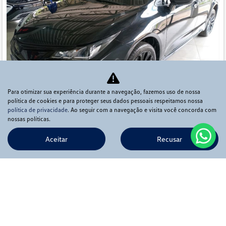
Para otimizar sua experiência durante a navegação, fazemos uso de nossa
política de cookies e para proteger seus dados pessoais respeitamos nossa
política de privacidade
. Ao seguir com a navegação e visita você concorda com
Co
nossas políticas.
mp
TOYOTA
arti
lhe
Aceitar
Recusar
COROLLA 2.0 VVT-IE FLEX XEI DIRECT SHIFT
Ápia Veículos Pirassununga
Ver Mais 4 lojas
R$ 125.900,00
70.000 km
2022/2023
Mais informações