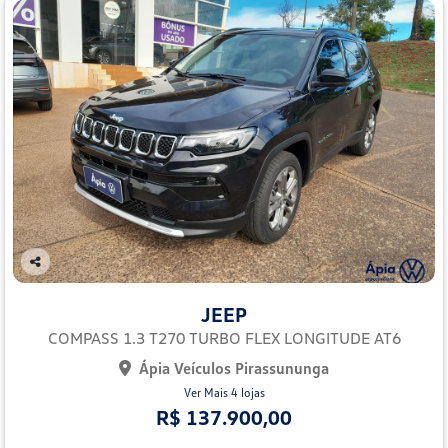
Co
mp
JEEP
arti
lhe
COMPASS 1.3 T270 TURBO FLEX LONGITUDE AT6
Ápia Veículos Pirassununga
Ver Mais 4 lojas
R$ 137.900,00