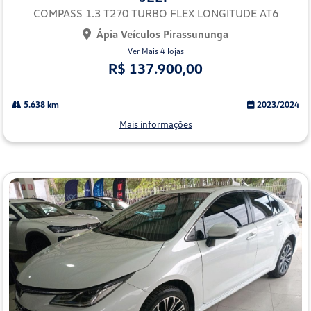
lhe
COMPASS 1.3 T270 TURBO FLEX LONGITUDE AT6
Ápia Veículos Pirassununga
Ver Mais 4 lojas
R$ 137.900,00
5.638 km
2023/2024
Mais informações