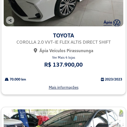
Co
mp
TOYOTA
arti
lhe
COROLLA 2.0 VVT-IE FLEX ALTIS DIRECT SHIFT
Ápia Veículos Pirassununga
Ver Mais 4 lojas
R$ 137.900,00
70.000 km
2023/2023
Mais informações