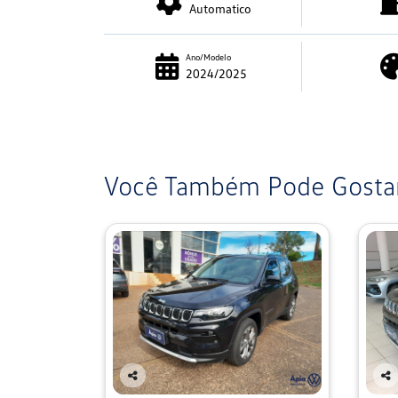
Automatico
Ano/Modelo
2024/2025
Você Também Pode Gostar
Co
Co