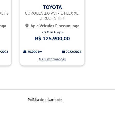
mp
TOYOTA
arti
lhe
ALTIS
COROLLA 2.0 VVT-IE FLEX XEI
DIRECT SHIFT
unga
Ápia Veículos Pirassununga
Ver Mais 4 lojas
R$ 125.900,00
/2023
70.000 km
2022/2023
Mais informações
Política de privacidade