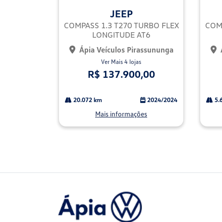
mp
mp
JEEP
arti
arti
lhe
lhe
COMPASS 1.3 T270 TURBO FLEX
COMP
LONGITUDE AT6
Ápia Veículos Pirassununga
Ver Mais 4 lojas
R$ 137.900,00
20.072 km
2024/2024
5.
Mais informações