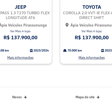
mp
JEEP
TOYOTA
arti
lhe
ASS 1.3 T270 TURBO FLEX
COROLLA 2.0 VVT-IE FLEX 
LONGITUDE AT6
DIRECT SHIFT
Ápia Veículos Pirassununga
Ápia Veículos Pirassun
Ver Mais 4 lojas
Ver Mais 4 lojas
R$ 137.900,00
R$ 137.900,00
638 km
2023/2024
70.000 km
2023
Mais informações
Mais informações
Novos
Mapa do site