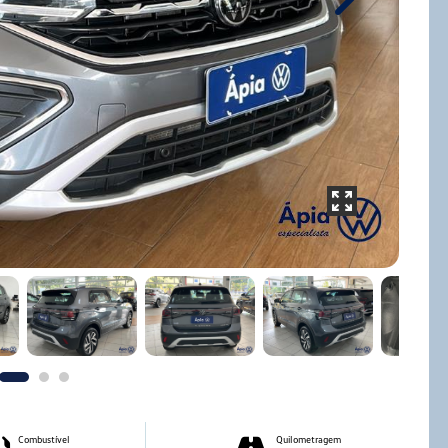
Next
Combustível
Quilometragem