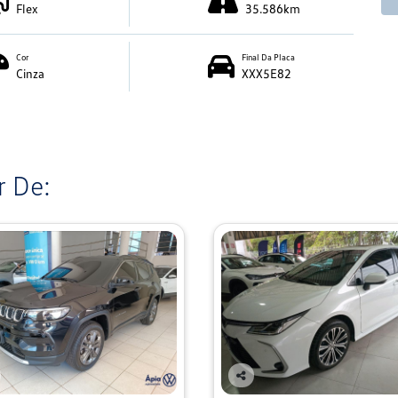
Flex
35.586km
Cor
Final Da Placa
Cinza
XXX5E82
 De:
Co