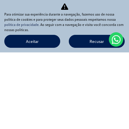
Para otimizar sua experiência durante a navegação, fazemos uso de nossa
política de cookies e para proteger seus dados pessoais respeitamos nossa
política de privacidade
. Ao seguir com a navegação e visita você concorda com
nossas políticas.
Aceitar
Recusar
Novos
Mapa do site
Política de privacidade
APIA COMERCIO DE VEICULOS LTDA
CNPJ: 56.369.549/0001-02