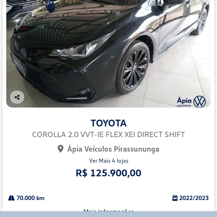
Co
mp
TOYOTA
arti
lhe
COROLLA 2.0 VVT-IE FLEX XEI DIRECT SHIFT
Ápia Veículos Pirassununga
Ver Mais 4 lojas
R$ 125.900,00
70.000 km
2022/2023
Mais informações