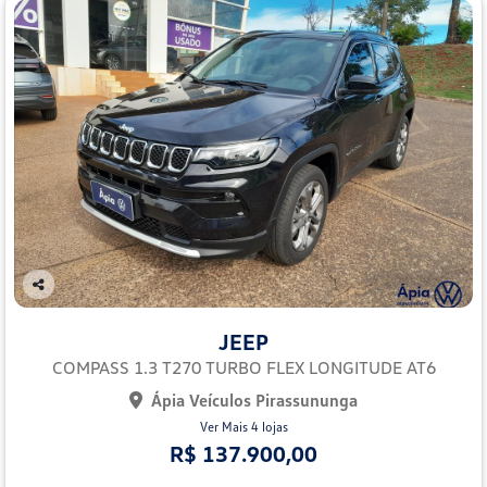
Co
mp
JEEP
arti
lhe
COMPASS 1.3 T270 TURBO FLEX LONGITUDE AT6
Ápia Veículos Pirassununga
Ver Mais 4 lojas
R$ 137.900,00