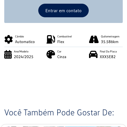
Entrar em contato
Câmbio
Combustível
Quilometragem
Automatico
Flex
35.586km
Ano/Modelo
Cor
Final Da Placa
2024/2025
Cinza
XXX5E82
Você Também Pode Gostar De: