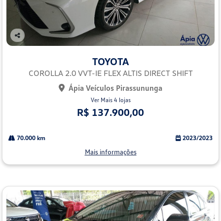
Co
mp
TOYOTA
arti
lhe
COROLLA 2.0 VVT-IE FLEX ALTIS DIRECT SHIFT
Ápia Veículos Pirassununga
Ver Mais 4 lojas
R$ 137.900,00
70.000 km
2023/2023
Mais informações