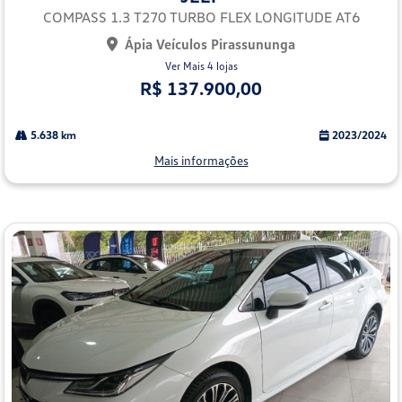
lhe
COMPASS 1.3 T270 TURBO FLEX LONGITUDE AT6
Ápia Veículos Pirassununga
Ver Mais 4 lojas
R$ 137.900,00
5.638 km
2023/2024
Mais informações