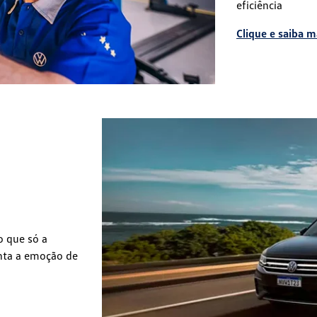
eficiência
Clique e saiba m
o que só a
inta a emoção de