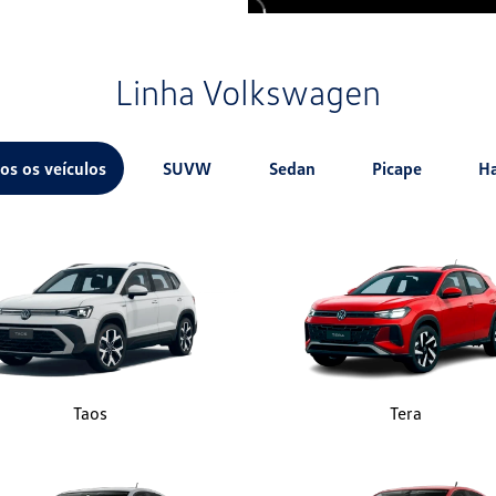
Linha Volkswagen
os os veículos
SUVW
Sedan
Picape
H
Taos
Tera