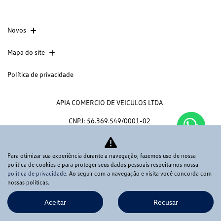
Novos
Mapa do site
Política de privacidade
APIA COMERCIO DE VEICULOS LTDA
CNPJ: 56.369.549/0001-02
Para otimizar sua experiência durante a navegação, fazemos uso de nossa
política de cookies e para proteger seus dados pessoais respeitamos nossa
No trânsito, enxergar o outro salva
política de privacidade
. Ao seguir com a navegação e visita você concorda com
nossas políticas.
vidas.
Aceitar
Recusar
Desenvolvido pela DEALERSPACE ® Direitos Reservados.