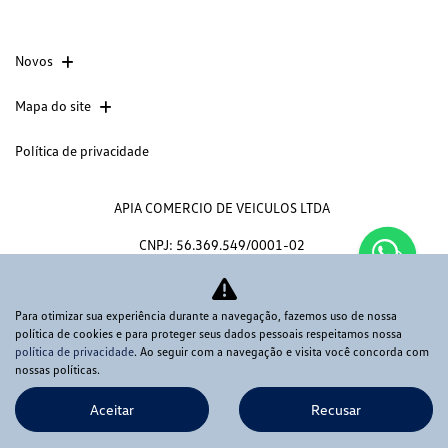
Novos
Mapa do site
Política de privacidade
APIA COMERCIO DE VEICULOS LTDA
CNPJ: 56.369.549/0001-02
Para otimizar sua experiência durante a navegação, fazemos uso de nossa
política de cookies e para proteger seus dados pessoais respeitamos nossa
No trânsito, enxergar o outro salva
política de privacidade
. Ao seguir com a navegação e visita você concorda com
nossas políticas.
vidas.
Aceitar
Recusar
Desenvolvido pela DEALERSPACE ® Direitos Reservados.