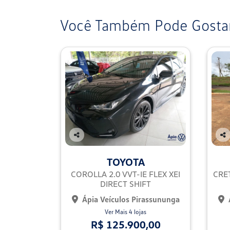
Você Também Pode Gostar
Co
Co
mp
mp
TOYOTA
arti
arti
lhe
lhe
COROLLA 2.0 VVT-IE FLEX XEI
CRE
DIRECT SHIFT
Ápia Veículos Pirassununga
Ver Mais 4 lojas
R$ 125.900,00