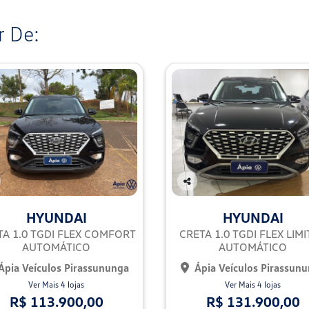
 De:
Co
mp
HYUNDAI
HYUNDAI
arti
lhe
TA 1.0 TGDI FLEX COMFORT
CRETA 1.0 TGDI FLEX LIM
AUTOMÁTICO
AUTOMÁTICO
Ápia Veículos Pirassununga
Ápia Veículos Pirassun
Ver Mais 4 lojas
Ver Mais 4 lojas
R$ 113.900,00
R$ 131.900,00