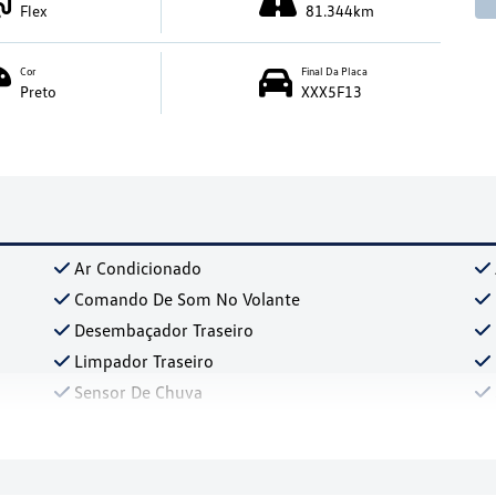
Flex
81.344km
Cor
Final Da Placa
Preto
XXX5F13
Ar Condicionado
Comando De Som No Volante
Desembaçador Traseiro
Limpador Traseiro
Sensor De Chuva