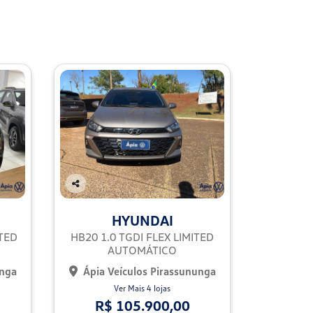
Co
mp
HYUNDAI
arti
lhe
ITED
HB20 1.0 TGDI FLEX LIMITED
AUTOMÁTICO
unga
Ápia Veículos Pirassununga
Ver Mais 4 lojas
R$ 105.900,00