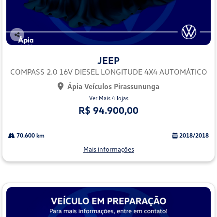
Co
mp
JEEP
arti
lhe
COMPASS 2.0 16V DIESEL LONGITUDE 4X4 AUTOMÁTICO
Ápia Veículos Pirassununga
Ver Mais 4 lojas
R$ 94.900,00
70.600 km
2018/2018
Mais informações