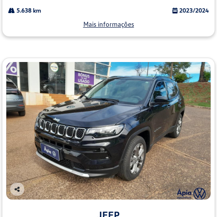
5.638 km
2023/2024
Mais informações
Co
mp
JEEP
arti