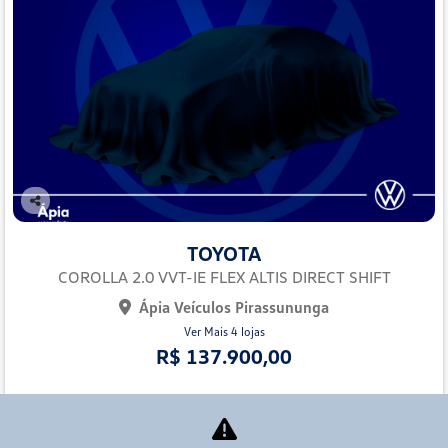
Co
mp
TOYOTA
arti
lhe
COROLLA 2.0 VVT-IE FLEX ALTIS DIRECT SHIFT
Ápia Veículos Pirassununga
Ver Mais 4 lojas
R$ 137.900,00
70.000 km
2023/2023
Mais informações