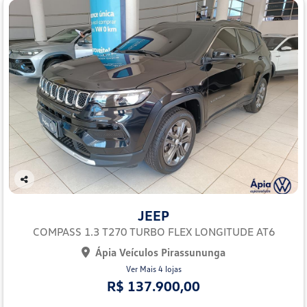
Co
mp
JEEP
arti
lhe
COMPASS 1.3 T270 TURBO FLEX LONGITUDE AT6
Ápia Veículos Pirassununga
Ver Mais 4 lojas
R$ 137.900,00