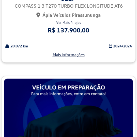
lhe
COMPASS 1.3 T270 TURBO FLEX LONGITUDE AT6
Ápia Veículos Pirassununga
Ver Mais 4 lojas
R$ 137.900,00
20.072 km
2024/2024
Mais informações