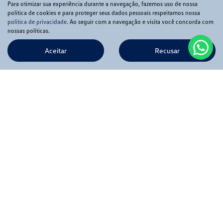
Para otimizar sua experiência durante a navegação, fazemos uso de nossa
política de cookies e para proteger seus dados pessoais respeitamos nossa
política de privacidade
. Ao seguir com a navegação e visita você concorda com
nossas políticas.
Aceitar
Recusar
Novos
Mapa do site
Política de privacidade
APIA COMERCIO DE VEICULOS LTDA
CNPJ: 56.369.549/0001-02