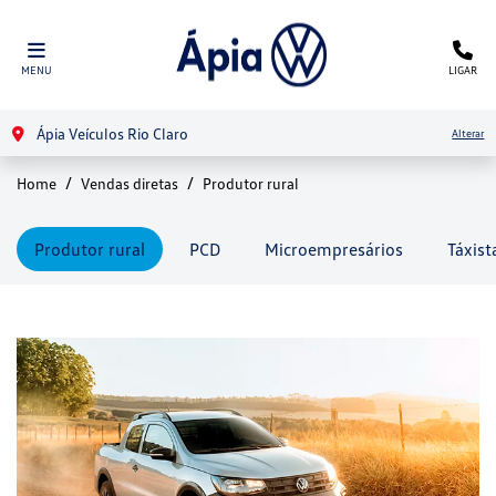
MENU
LIGAR
Ápia Veículos Rio Claro
Alterar
Home
Vendas diretas
Produtor rural
Produtor rural
PCD
Microempresários
Táxist