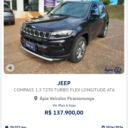
Co
mp
JEEP
arti
lhe
COMPASS 1.3 T270 TURBO FLEX LONGITUDE AT6
Ápia Veículos Pirassununga
Ver Mais 4 lojas
R$ 137.900,00
20.072 km
2024/2024