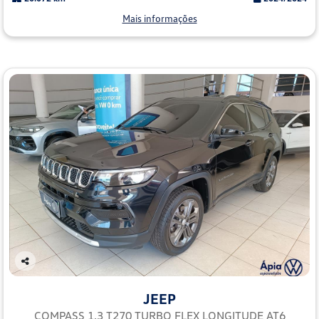
Mais informações
Co
mp
JEEP
arti
lhe
COMPASS 1.3 T270 TURBO FLEX LONGITUDE AT6