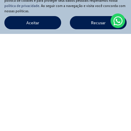
política de cookies e para proteger seus dados pessoais respeitamos nossa
política de privacidade
. Ao seguir com a navegação e visita você concorda com
nossas políticas.
Aceitar
Recusar
Novos
Mapa do site
Política de privacidade
APIA COMERCIO DE VEICULOS LTDA
CNPJ: 56.369.549/0001-02