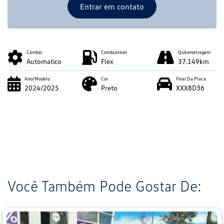
Entrar em contato
Câmbio
Combustível
Quilometragem
Automatico
Flex
37.149km
Ano/Modelo
Cor
Final Da Placa
2024/2025
Preto
XXX8D36
Você Também Pode Gostar De: