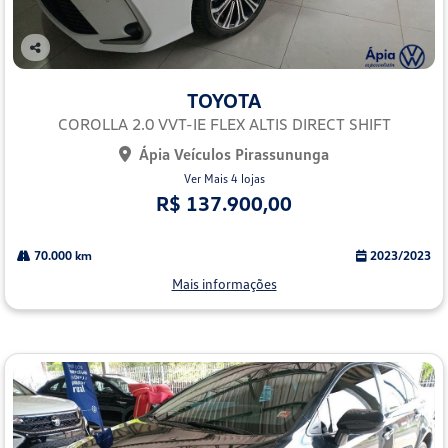
Co
mp
TOYOTA
arti
lhe
COROLLA 2.0 VVT-IE FLEX ALTIS DIRECT SHIFT
Ápia Veículos Pirassununga
Ver Mais 4 lojas
R$ 137.900,00
70.000 km
2023/2023
Mais informações