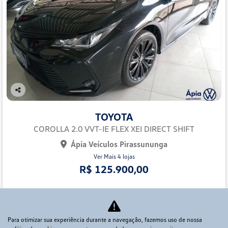
Co
mp
TOYOTA
arti
lhe
COROLLA 2.0 VVT-IE FLEX XEI DIRECT SHIFT
Ápia Veículos Pirassununga
Ver Mais 4 lojas
R$ 125.900,00
70.000 km
2022/2023
Mais informações
Para otimizar sua experiência durante a navegação, fazemos uso de nossa