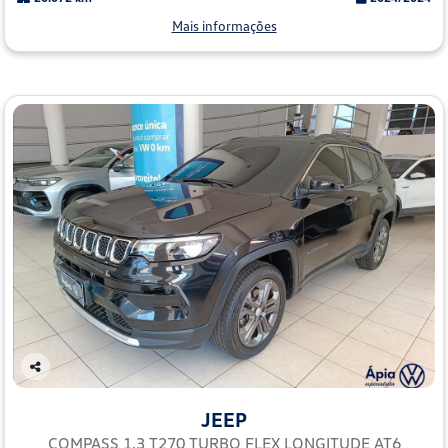
Mais informações
Co
mp
JEEP
arti
lhe
COMPASS 1.3 T270 TURBO FLEX LONGITUDE AT6