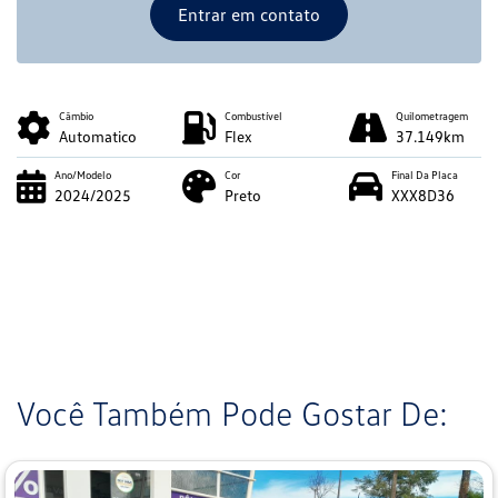
Entrar em contato
Câmbio
Combustível
Quilometragem
Automatico
Flex
37.149km
Ano/Modelo
Cor
Final Da Placa
2024/2025
Preto
XXX8D36
Você Também Pode Gostar De: