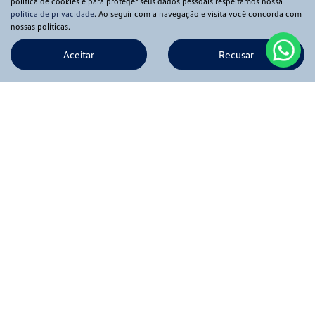
política de cookies e para proteger seus dados pessoais respeitamos nossa
política de privacidade
. Ao seguir com a navegação e visita você concorda com
nossas políticas.
Aceitar
Recusar
Novos
Mapa do site
Política de privacidade
APIA COMERCIO DE VEICULOS LTDA
CNPJ: 56.369.549/0001-02