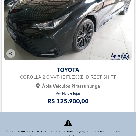
Co
mp
TOYOTA
arti
lhe
COROLLA 2.0 VVT-IE FLEX XEI DIRECT SHIFT
Ápia Veículos Pirassununga
Ver Mais 4 lojas
R$ 125.900,00
70.000 km
2022/2023
Mais informações
Para otimizar sua experiência durante a navegação, fazemos uso de nossa