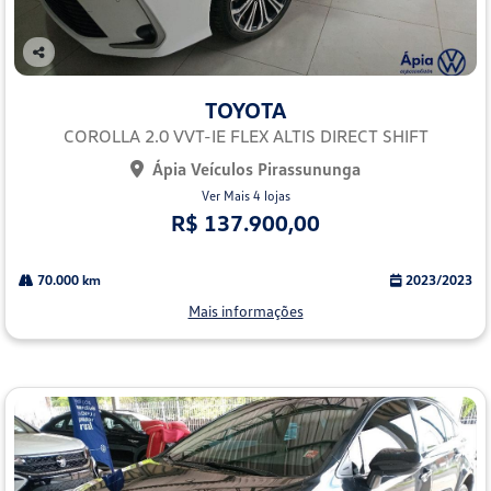
Co
mp
TOYOTA
arti
lhe
COROLLA 2.0 VVT-IE FLEX ALTIS DIRECT SHIFT
Ápia Veículos Pirassununga
Ver Mais 4 lojas
R$ 137.900,00
70.000 km
2023/2023
Mais informações