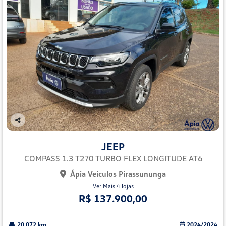
Co
mp
JEEP
arti
lhe
COMPASS 1.3 T270 TURBO FLEX LONGITUDE AT6
Ápia Veículos Pirassununga
Ver Mais 4 lojas
R$ 137.900,00
20.072 km
2024/2024