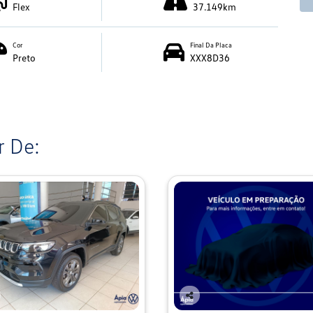
Flex
37.149km
Cor
Final Da Placa
Preto
XXX8D36
 De:
Co