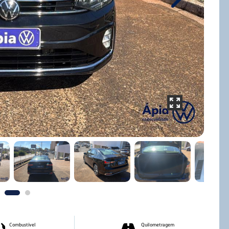
Next
Combustível
Quilometragem