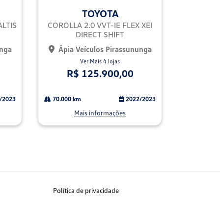
mp
TOYOTA
arti
lhe
ALTIS
COROLLA 2.0 VVT-IE FLEX XEI
DIRECT SHIFT
unga
Ápia Veículos Pirassununga
Ver Mais 4 lojas
R$ 125.900,00
/2023
70.000 km
2022/2023
Mais informações
Política de privacidade