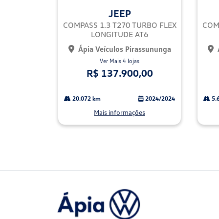
mp
mp
JEEP
arti
arti
lhe
lhe
COMPASS 1.3 T270 TURBO FLEX
COMP
LONGITUDE AT6
Ápia Veículos Pirassununga
Ver Mais 4 lojas
R$ 137.900,00
20.072 km
2024/2024
5.
Mais informações