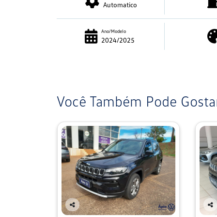
Automatico
Ano/Modelo
2024/2025
Você Também Pode Gostar
Co
Co