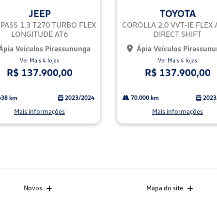
mp
JEEP
TOYOTA
arti
lhe
ASS 1.3 T270 TURBO FLEX
COROLLA 2.0 VVT-IE FLEX 
LONGITUDE AT6
DIRECT SHIFT
Ápia Veículos Pirassununga
Ápia Veículos Pirassun
Ver Mais 4 lojas
Ver Mais 4 lojas
R$ 137.900,00
R$ 137.900,00
638 km
2023/2024
70.000 km
2023
Mais informações
Mais informações
Novos
Mapa do site