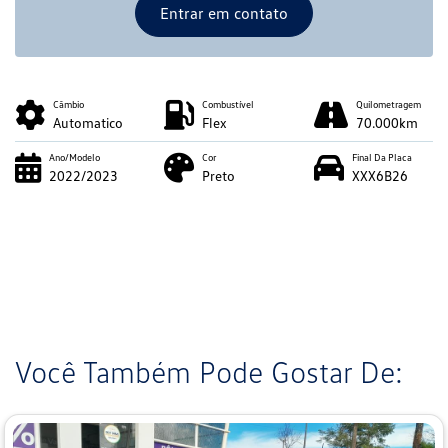
Entrar em contato
Câmbio
Combustível
Quilometragem
Automatico
Flex
70.000km
Ano/Modelo
Cor
Final Da Placa
2022/2023
Preto
XXX6B26
Você Também Pode Gostar De: