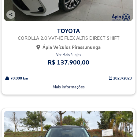
Co
mp
TOYOTA
arti
lhe
COROLLA 2.0 VVT-IE FLEX ALTIS DIRECT SHIFT
Ápia Veículos Pirassununga
Ver Mais 4 lojas
R$ 137.900,00
70.000 km
2023/2023
Mais informações