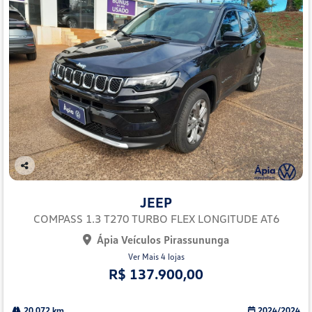
Co
mp
JEEP
arti
lhe
COMPASS 1.3 T270 TURBO FLEX LONGITUDE AT6
Ápia Veículos Pirassununga
Ver Mais 4 lojas
R$ 137.900,00
20.072 km
2024/2024