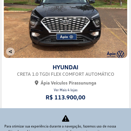
Co
mp
HYUNDAI
arti
lhe
CRETA 1.0 TGDI FLEX COMFORT AUTOMÁTICO
Ápia Veículos Pirassununga
Ver Mais 4 lojas
R$ 113.900,00
37.016 km
2024/2024
Mais informações
Para otimizar sua experiência durante a navegação, fazemos uso de nossa