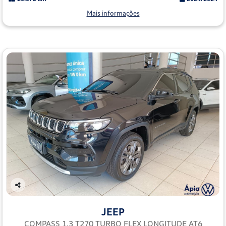
Mais informações
Co
mp
JEEP
arti
lhe
COMPASS 1.3 T270 TURBO FLEX LONGITUDE AT6