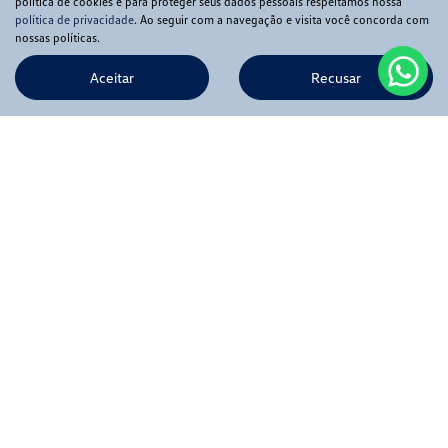
política de cookies e para proteger seus dados pessoais respeitamos nossa
política de privacidade
. Ao seguir com a navegação e visita você concorda com
nossas políticas.
Aceitar
Recusar
Novos
Mapa do site
Política de privacidade
APIA COMERCIO DE VEICULOS LTDA
CNPJ: 56.369.549/0001-02