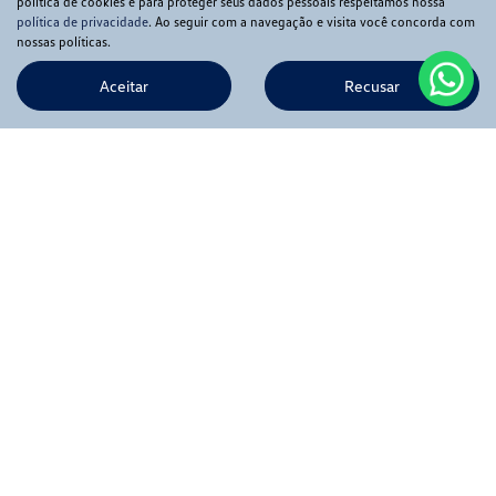
política de cookies e para proteger seus dados pessoais respeitamos nossa
política de privacidade
. Ao seguir com a navegação e visita você concorda com
nossas políticas.
Aceitar
Recusar
Novos
Mapa do site
Política de privacidade
APIA COMERCIO DE VEICULOS LTDA
CNPJ: 56.369.549/0001-02