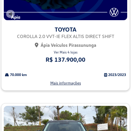
Co
mp
TOYOTA
arti
lhe
COROLLA 2.0 VVT-IE FLEX ALTIS DIRECT SHIFT
Ápia Veículos Pirassununga
Ver Mais 4 lojas
R$ 137.900,00
70.000 km
2023/2023
Mais informações