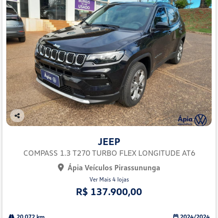
Co
mp
JEEP
arti
lhe
COMPASS 1.3 T270 TURBO FLEX LONGITUDE AT6
Ápia Veículos Pirassununga
Ver Mais 4 lojas
R$ 137.900,00
20.072 km
2024/2024