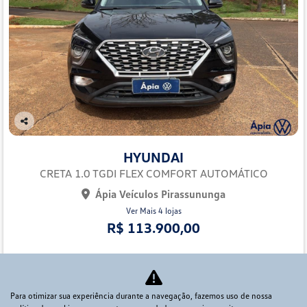
Co
mp
HYUNDAI
arti
lhe
CRETA 1.0 TGDI FLEX COMFORT AUTOMÁTICO
Ápia Veículos Pirassununga
Ver Mais 4 lojas
R$ 113.900,00
37.016 km
2024/2024
Mais informações
Para otimizar sua experiência durante a navegação, fazemos uso de nossa