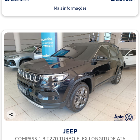
Mais informações
Co
mp
JEEP
arti
lhe
COMPASS 1.3 T270 TURBO FLEX LONGITUDE AT6