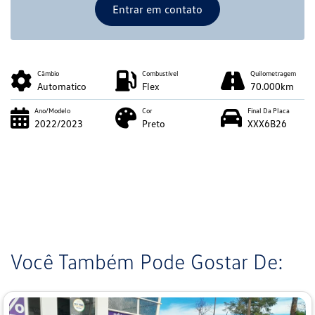
Entrar em contato
Câmbio
Combustível
Quilometragem
Automatico
Flex
70.000km
Ano/Modelo
Cor
Final Da Placa
2022/2023
Preto
XXX6B26
Você Também Pode Gostar De: