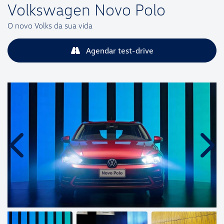
Volkswagen
Novo Polo
O novo Volks da sua vida
Agendar test-drive
Anterior
Próx