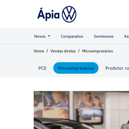
Novos
Comparativo
Seminovos
As
Home
Vendas diretas
Microempresários
PCD
Microempresários
Produtor ru