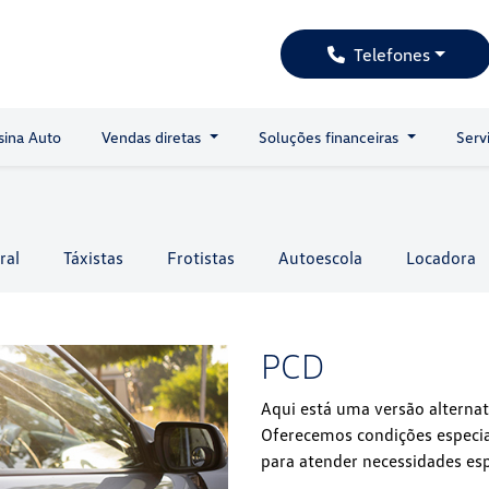
Telefones
sina Auto
Vendas diretas
Soluções financeiras
Serv
ral
Táxistas
Frotistas
Autoescola
Locadora
PCD
Aqui está uma versão alternat
Oferecemos condições especia
para atender necessidades esp