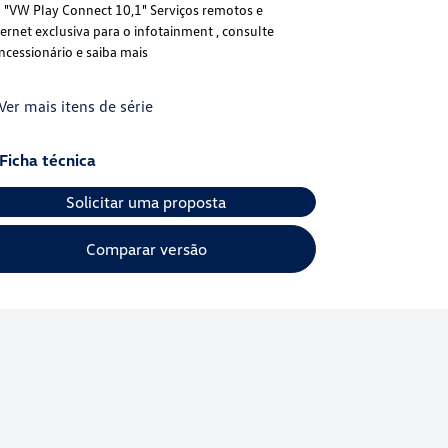
"VW Play Connect 10,1" Serviços remotos e
"VW Play Co
ternet exclusiva para o infotainment , consulte
internet exclus
ncessionário e saiba mais
concessionário 
Ver mais itens de série
+ Ver mais it
Ficha técnica
Ficha técn
Solicitar uma proposta
S
Comparar versão