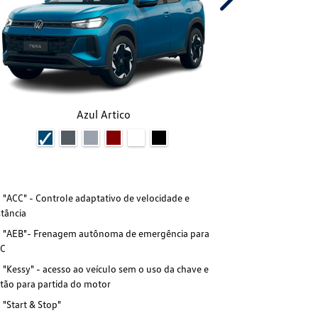
Next
Azul Artico
"ACC" - Controle adaptativo de velocidade e
"ACC" - Cont
stância
distância
"AEB"- Frenagem autônoma de emergência para
"AEB"- Fre
C
ACC
"Kessy" - acesso ao veículo sem o uso da chave e
"Kessy" - ac
tão para partida do motor
botão para par
"Start & Stop"
"Start & Sto