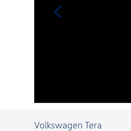
templates.template-01.components.
Volkswagen
Tera