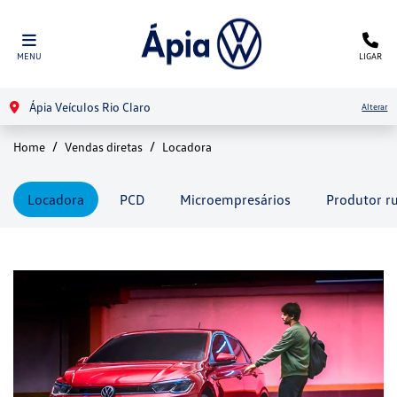
MENU
LIGAR
Ápia Veículos Rio Claro
Alterar
Home
Vendas diretas
Locadora
Locadora
PCD
Microempresários
Produtor ru