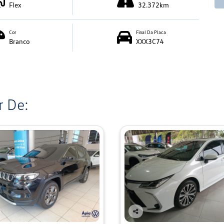
Flex
32.372km
Cor
Final Da Placa
Branco
XXX3C74
 De:
Co