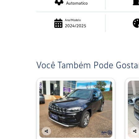
Automatico
Ano/Modelo
2024/2025
Você Também Pode Gostar
Co
Co