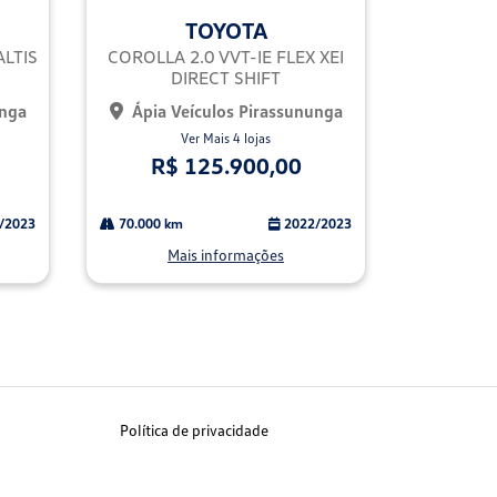
mp
TOYOTA
arti
lhe
ALTIS
COROLLA 2.0 VVT-IE FLEX XEI
DIRECT SHIFT
unga
Ápia Veículos Pirassununga
Ver Mais 4 lojas
R$ 125.900,00
/2023
70.000 km
2022/2023
Mais informações
Política de privacidade