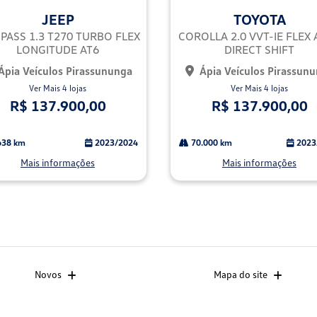
mp
JEEP
TOYOTA
arti
lhe
ASS 1.3 T270 TURBO FLEX
COROLLA 2.0 VVT-IE FLEX 
LONGITUDE AT6
DIRECT SHIFT
Ápia Veículos Pirassununga
Ápia Veículos Pirassun
Ver Mais 4 lojas
Ver Mais 4 lojas
R$ 137.900,00
R$ 137.900,00
638 km
2023/2024
70.000 km
2023
Mais informações
Mais informações
Novos
Mapa do site