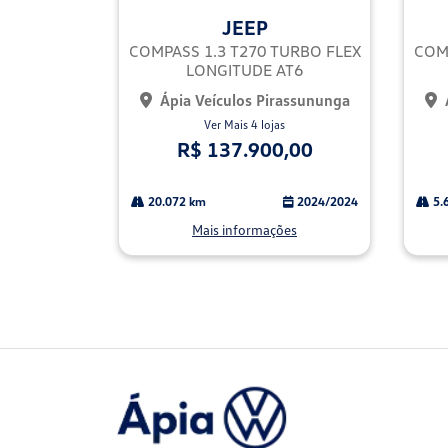
mp
mp
JEEP
arti
arti
lhe
lhe
COMPASS 1.3 T270 TURBO FLEX
COMP
LONGITUDE AT6
Ápia Veículos Pirassununga
Ver Mais 4 lojas
R$ 137.900,00
20.072 km
2024/2024
5.
Mais informações